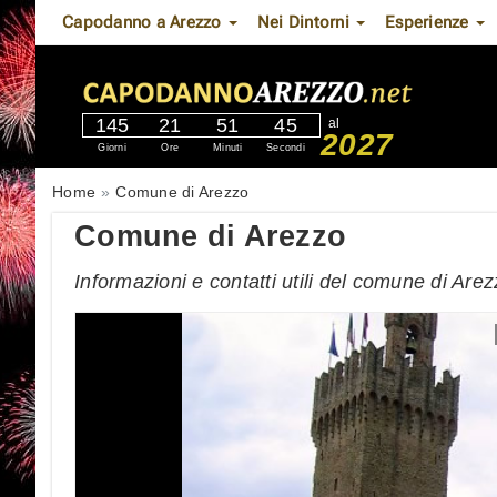
Capodanno a Arezzo
Nei Dintorni
Esperienze
145
21
51
44
al
2027
Giorni
Ore
Minuti
Secondi
Home
Comune di Arezzo
Comune di Arezzo
Informazioni e contatti utili del comune di Are