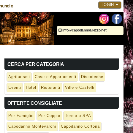
LOGIN
nuncio
info@capodannoarezzo.net
CERCA PER CATEGORIA
Agriturismi
Case e Appartamenti
Discoteche
Eventi
Hotel
Ristoranti
Ville e Castelli
OFFERTE CONSIGLIATE
Per Famiglie
Per Coppie
Terme o SPA
Capodanno Montevarchi
Capodanno Cortona