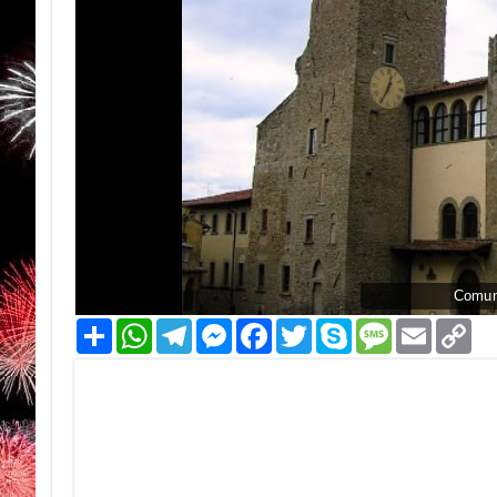
Comun
Condividi
WhatsApp
Telegram
Messenger
Facebook
Twitter
Skype
Message
Email
Co
Li