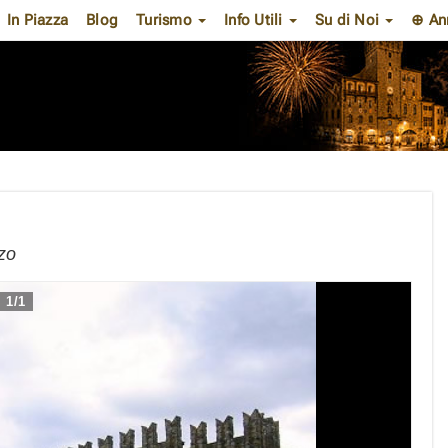
In Piazza
Blog
Turismo
Info Utili
Su di Noi
⊕ An
zzo
1
/
1