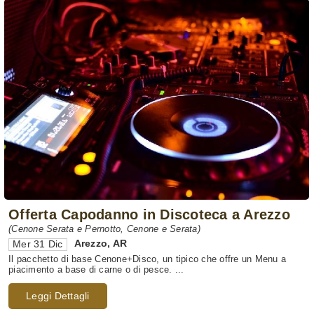
Offerta Capodanno in Discoteca a Arezzo
(Cenone Serata e Pernotto, Cenone e Serata)
Arezzo
,
AR
Mer 31 Dic
Il pacchetto di base Cenone+Disco, un tipico che offre un Menu a
piacimento a base di carne o di pesce. ...
Leggi Dettagli