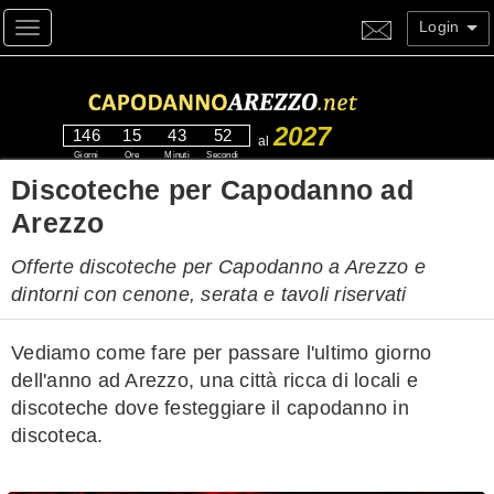
Login
Toggle navigation
2027
146
15
43
51
al
Giorni
Ore
Minuti
Secondi
Discoteche per Capodanno ad
Arezzo
Offerte discoteche per Capodanno a Arezzo e
dintorni con cenone, serata e tavoli riservati
Vediamo come fare per passare l'ultimo giorno
dell'anno ad Arezzo, una città ricca di locali e
discoteche dove festeggiare il capodanno in
discoteca.