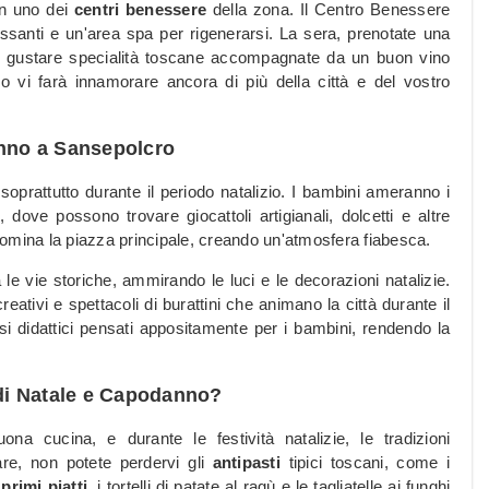
in uno dei
centri benessere
della zona. Il Centro Benessere
lassanti e un'area spa per rigenerarsi. La sera, prenotate una
rete gustare specialità toscane accompagnate da un buon vino
o vi farà innamorare ancora di più della città e del vostro
anno a Sansepolcro
 soprattutto durante il periodo natalizio. I bambini ameranno i
dove possono trovare giocattoli artigianali, dolcetti e altre
omina la piazza principale, creando un'atmosfera fiabesca.
le vie storiche, ammirando le luci e le decorazioni natalizie.
reativi e spettacoli di burattini che animano la città durante il
rsi didattici pensati appositamente per i bambini, rendendo la
di Natale e Capodanno?
 cucina, e durante le festività natalizie, le tradizioni
are, non potete perdervi gli
antipasti
tipici toscani, come i
i
primi piatti
, i tortelli di patate al ragù e le tagliatelle ai funghi