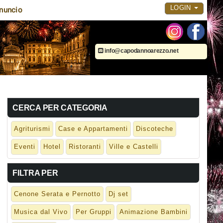
LOGIN
nuncio
info@capodannoarezzo.net
CERCA PER CATEGORIA
Agriturismi
Case e Appartamenti
Discoteche
Eventi
Hotel
Ristoranti
Ville e Castelli
FILTRA PER
Cenone Serata e Pernotto
Dj set
Musica dal Vivo
Per Gruppi
Animazione Bambini