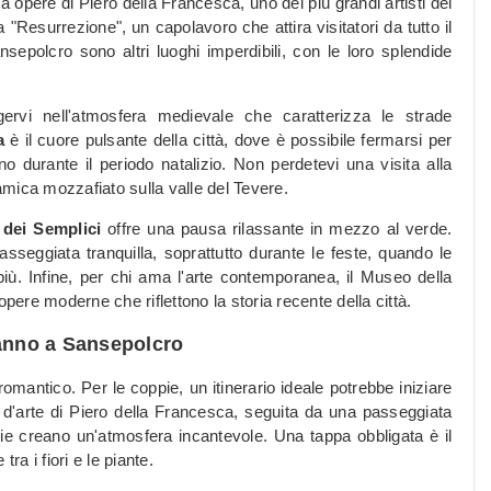
ta opere di Piero della Francesca, uno dei più grandi artisti del
a "Resurrezione", un capolavoro che attira visitatori da tutto il
polcro sono altri luoghi imperdibili, con le loro splendide
ervi nell'atmosfera medievale che caratterizza le strade
a
è il cuore pulsante della città, dove è possibile fermarsi per
o durante il periodo natalizio. Non perdetevi una visita alla
mica mozzafiato sulla valle del Tevere.
 dei Semplici
offre una pausa rilassante in mezzo al verde.
sseggiata tranquilla, soprattutto durante le feste, quando le
iù. Infine, per chi ama l'arte contemporanea, il Museo della
opere moderne che riflettono la storia recente della città.
danno a Sansepolcro
omantico. Per le coppie, un itinerario ideale potrebbe iniziare
d'arte di Piero della Francesca, seguita da una passeggiata
zie creano un'atmosfera incantevole. Una tappa obbligata è il
ra i fiori e le piante.