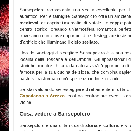
Sansepolcro rappresenta una scelta eccellente per i
autentico. Per le
famiglie
, Sansepolcro offre un ambient
medievali
e scoprire i mercatini di Natale. Le coppie pot
centro storico, creando un'atmosfera romantica perfe
troveranno numerose opportunità per festeggiare insieme, 
d'artificio che illuminano il
cielo stellato
.
Uno dei vantaggi di scegliere Sansepolcro è la sua posi
località della Toscana e dell'Umbria. Gli appassionati
storiche, mentre chi ama la natura avrà l'opportunità di 
famosa per la sua cucina deliziosa, che combina sapient
pasto si trasforma in un'esperienza indimenticabile.
Se stai valutando se festeggiare direttamente in città o
Capodanno a Arezzo
, così da confrontare eventi, zone
vicine.
Cosa vedere a Sansepolcro
Sansepolcro è una città ricca di
storia
e
cultura
, e vi