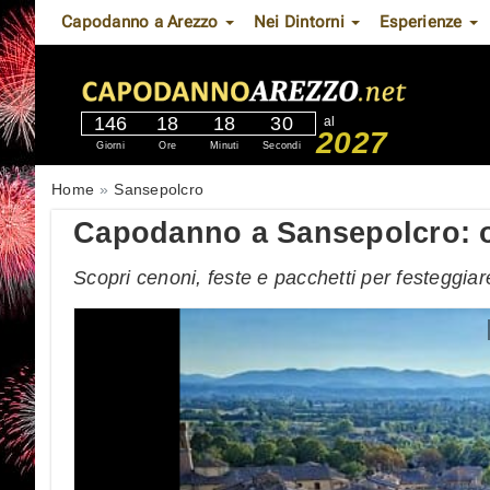
Capodanno a Arezzo
Nei Dintorni
Esperienze
146
18
18
29
al
2027
Giorni
Ore
Minuti
Secondi
Home
Sansepolcro
Capodanno a Sansepolcro: o
Scopri cenoni, feste e pacchetti per festeggi