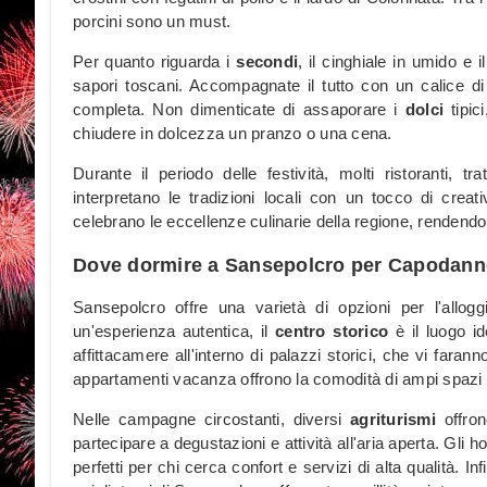
porcini sono un must.
Per quanto riguarda i
secondi
, il cinghiale in umido e 
sapori toscani. Accompagnate il tutto con un calice di
completa. Non dimenticate di assaporare i
dolci
tipici
chiudere in dolcezza un pranzo o una cena.
Durante il periodo delle festività, molti ristoranti, 
interpretano le tradizioni locali con un tocco di cre
celebrano le eccellenze culinarie della regione, rendend
Dove dormire a Sansepolcro per Capodan
Sansepolcro offre una varietà di opzioni per l'allog
un'esperienza autentica, il
centro storico
è il luogo id
affittacamere all'interno di palazzi storici, che vi faran
appartamenti vacanza offrono la comodità di ampi spazi e 
Nelle campagne circostanti, diversi
agriturismi
offron
partecipare a degustazioni e attività all'aria aperta. Gli h
perfetti per chi cerca confort e servizi di alta qualità. I