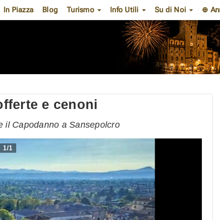
In Piazza
Blog
Turismo
Info Utili
Su di Noi
⊕ An
fferte e cenoni
are il Capodanno a Sansepolcro
1
/
1