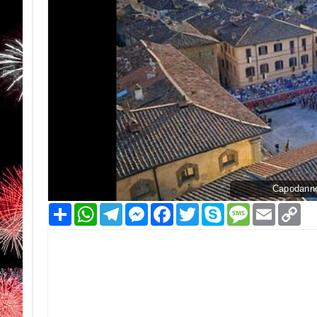
Capodanno
Condividi
WhatsApp
Telegram
Messenger
Facebook
Twitter
Skype
Message
Email
Co
Li