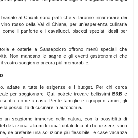
il brasato al Chianti sono piatti che vi faranno innamorare dei
 vino rosso della Val di Chiana, per un'esperienza culinaria
, come il panforte e i cavallucci, biscotti speziati ideali per
trattorie e osterie a Sansepolcro offrono menù speciali che
atività. Non mancano le
sagre
e gli eventi gastronomici che
o il vostro soggiorno ancora più memorabile.
no
gio, adatte a tutte le esigenze e i budget. Per chi cerca
eale per soggiornare. Qui, potrete trovare bellissimi
B&B
e
no sentire come a casa. Per le famiglie e i gruppi di amici, gli
la possibilità di cucinare in autonomia.
o un soggiorno immerso nella natura, con la possibilità di
otel della zona, alcuni dei quali dotati di centri benessere, sono
nfine, se preferite una soluzione più flessibile, le case vacanza