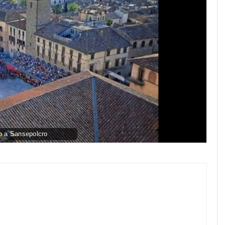
 a Sansepolcro
py
nk