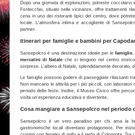
Dopo una giornata di esplorazioni, potreste coccolarvi 
Fontecchio, situato nelle vicinanze, offre trattamenti ri
cena in uno dei ristoranti tipici del centro, dove pot
locale. L'atmosfera intima e accogliente di Sansepolcr
partner.
Itinerari per famiglie e bambini per Capod
Sansepolcro è una destinazione ideale per le
famiglie
,
mercatini di Natale
che si tengono nel centro storico, 
sorprese. L'albero di Natale, splendidamente decorato, d
Le famiglie possono godere di passeggiate rilassanti tra 
Non mancano le attività per i più piccoli, con laboratori c
periodo delle feste. Inoltre, il Museo Civico offre perco
visita un'esperienza educativa e divertente.
Cosa mangiare a Sansepolcro nel periodo 
Sansepolcro è un vero paradiso per chi ama la buona
gastronomiche locali diventano protagoniste. Per inizi
crostini con fegatini di pollo e il lardo di Colonnata. Tra 