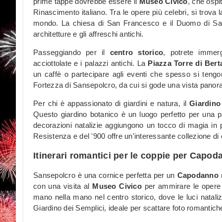
prime tappe dovrebbe essere il
Museo Civico
, che ospi
Rinascimento italiano. Tra le opere più celebri, si trova l
mondo. La chiesa di San Francesco e il Duomo di Sanse
architetture e gli affreschi antichi.
Passeggiando per il
centro storico
, potrete immerg
acciottolate e i palazzi antichi. La
Piazza Torre di Bert
un caffè o partecipare agli eventi che spesso si tengon
Fortezza di Sansepolcro, da cui si gode una vista panora
Per chi è appassionato di giardini e natura, il
Giardino
Questo giardino botanico è un luogo perfetto per una pa
decorazioni natalizie aggiungono un tocco di magia in p
Resistenza e del '900 offre un'interessante collezione di 
Itinerari romantici per le coppie per Capo
Sansepolcro è una cornice perfetta per un
Capodanno
r
con una visita al
Museo Civico
per ammirare le opere 
mano nella mano nel centro storico, dove le luci natali
Giardino dei Semplici, ideale per scattare foto romantiche t