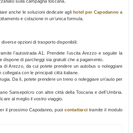
mozzafiato sulla campagna toscana.
tare anche le soluzioni dedicate agli
hotel per Capodanno a
nottamento e colazione in un’unica formula.
iverse opzioni di trasporto disponibili:
ramite l'autostrada A1. Prendete l'uscita Arezzo e seguite la
 e dispone di parcheggi sia gratuiti che a pagamento.
ella di Arezzo, da cui potete prendere un autobus o noleggiare
llegata con le principali città italiane.
erugia. Da lì, potete prendere un treno o noleggiare un'auto per
ano Sansepolcro con altre città della Toscana e dell'Umbria.
ficare al meglio il vostro viaggio.
 per il prossimo Capodanno, puoi
contattarci
tramite il modulo