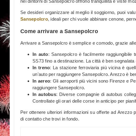
nei dintorni di Sansepolcro offrono tranquillità e viste 
Se desideri organizzare al meglio il soggiorno, puoi valu
Sansepolcro
, ideali per chi vuole abbinare cenone, per
Come arrivare a Sansepolcro
Arrivare a Sansepolcro è semplice e comodo, grazie alle d
In auto
: Sansepolcro è facilmente raggiungibile t
SS73 fino a destinazione. La città è ben segnalata
In treno
: La stazione ferroviaria più vicina è qu
un'auto per raggiungere Sansepolcro. Arezzo è ben co
In aereo
: Gli aeroporti più vicini sono Firenze e P
raggiungere Sansepolcro.
In autobus
: Diverse compagnie di autobus colleg
Controllate gli orari delle corse in anticipo per piani
Per ottenere ulteriori informazioni su offerte ad Arezzo
di contatto che trovi in fondo.