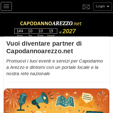
Login
Toggle navigation
2027
144
10
10
18
al
Giorni
Ore
Minuti
Secondi
Vuoi diventare partner di
Capodannoarezzo.net
Promuovi i tuoi eventi e servizi per Capodanno
a Arezzo e dintorni con un portale locale e la
nostra rete nazionale