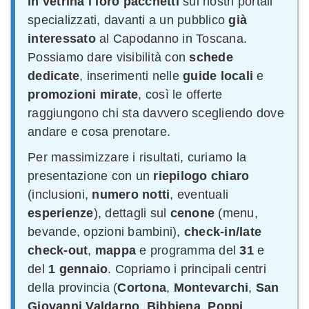
in vetrina i loro pacchetti
sui nostri portali
specializzati, davanti a un pubblico
già
interessato
al Capodanno in Toscana.
Possiamo dare visibilità con
schede
dedicate
, inserimenti nelle
guide locali
e
promozioni mirate
, così le offerte
raggiungono chi sta davvero scegliendo dove
andare e cosa prenotare.
Per massimizzare i risultati, curiamo la
presentazione con un
riepilogo chiaro
(inclusioni,
numero notti
, eventuali
esperienze
), dettagli sul
cenone
(menu,
bevande, opzioni bambini),
check-in/late
check-out
,
mappa
e programma del
31
e
del
1 gennaio
. Copriamo i principali centri
della provincia (
Cortona
,
Montevarchi
,
San
Giovanni Valdarno
,
Bibbiena
,
Poppi
,