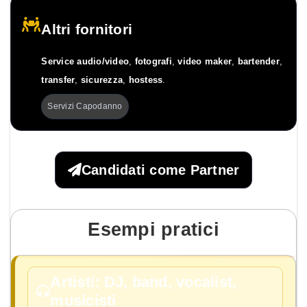
Altri fornitori
Service audio/video
,
fotografi
,
video maker
,
bartender
,
transfer
,
sicurezza
,
hostess
.
Servizi Capodanno
Candidati come Partner
Esempi pratici
Artisti: DJ, band, vocalist,
musicisti