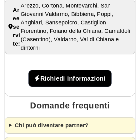
Arezzo, Cortona, Montevarchi, San
Ar
Giovanni Valdarno, Bibbiena, Poppi,
ee
Anghiari, Sansepolcro, Castiglion
se
Fiorentino, Foiano della Chiana, Camaldoli
rvi
(Casentino), Valdarno, Val di Chiana e
te:
dintorni
Richiedi informazioni
Domande frequenti
Chi può diventare partner?