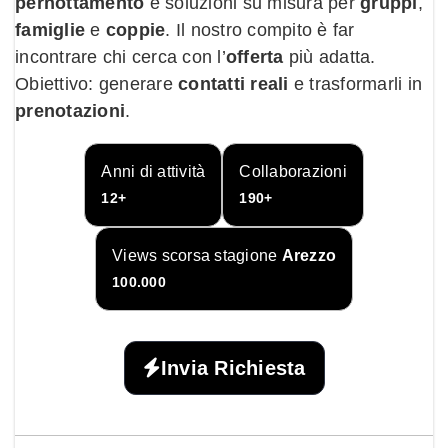
pernottamento
e soluzioni su misura per
gruppi
,
famiglie
e
coppie
. Il nostro compito è far
incontrare chi cerca con l’
offerta
più adatta.
Obiettivo: generare
contatti reali
e trasformarli in
prenotazioni
.
Anni di attività
Collaborazioni
12+
190+
Views scorsa stagione
Arezzo
100.000
Invia Richiesta