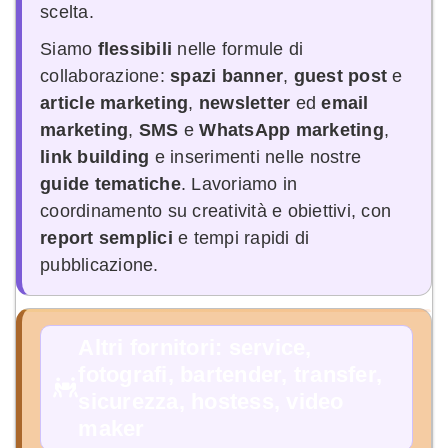
scelta.
Siamo
flessibili
nelle formule di
collaborazione:
spazi banner
,
guest post
e
article marketing
,
newsletter
ed
email
marketing
,
SMS
e
WhatsApp marketing
,
link building
e inserimenti nelle nostre
guide tematiche
. Lavoriamo in
coordinamento su creatività e obiettivi, con
report semplici
e tempi rapidi di
pubblicazione.
Altri fornitori: service,
fotografi, bartender, transfer,
sicurezza, hostess, video
maker