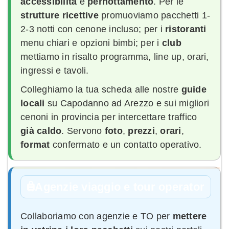
accessibilità
e
pernottamento
. Per le
strutture ricettive
promuoviamo pacchetti 1-
2-3 notti con cenone incluso; per i
ristoranti
menu chiari e opzioni bimbi; per i
club
mettiamo in risalto programma, line up, orari,
ingressi e tavoli.
Colleghiamo la tua scheda alle nostre
guide
locali
su Capodanno ad Arezzo e sui migliori
cenoni in provincia per intercettare traffico
già caldo
. Servono
foto
,
prezzi
,
orari
,
format
confermato e un contatto operativo.
Agenzie viaggio e tour operator
Collaboriamo con agenzie e TO per
mettere